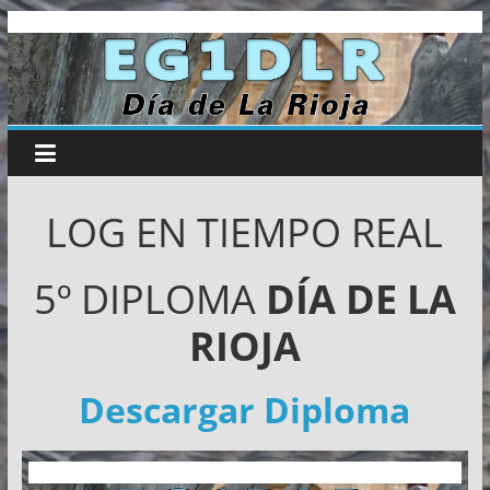
Día
Saltar
al
contenido
de
la
Rioja
LOG EN TIEMPO REAL
–
5º DIPLOMA
DÍA DE LA
EG1DLR
RIOJA
Riojanos
Descargar Diploma
por
la
Radio