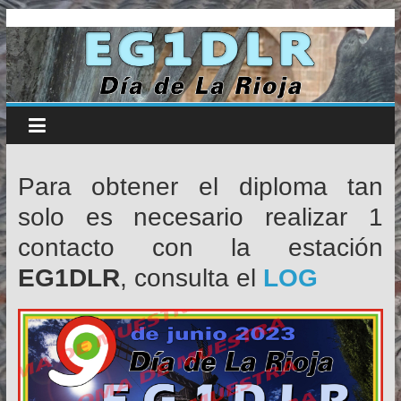
Día
Saltar
al
contenido
de
la
Rioja
Para obtener el diploma tan
solo es necesario realizar 1
–
contacto con la estación
EG1DLR
EG1DLR
, consulta el
LOG
Riojanos
por
la
Radio