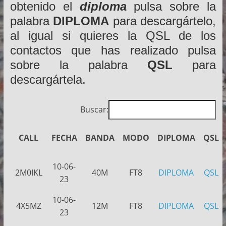
obtenido el
diploma
pulsa sobre la
palabra
DIPLOMA
para descargártelo,
al igual si quieres la QSL de los
contactos que has realizado pulsa
sobre la palabra
QSL
para
descargártela.
Buscar:
CALL
FECHA
BANDA
MODO
DIPLOMA
QSL
10-06-
2M0IKL
40M
FT8
DIPLOMA
QSL
23
10-06-
4X5MZ
12M
FT8
DIPLOMA
QSL
23