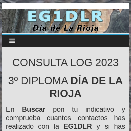
Día
Saltar
al
contenido
de
la
Rioja
CONSULTA LOG 2023
–
3º DIPLOMA
DÍA DE LA
EG1DLR
RIOJA
Riojanos
En
Buscar
pon tu indicativo y
por
comprueba cuantos contactos has
la
Radio
realizado con la
EG1DLR
y si has